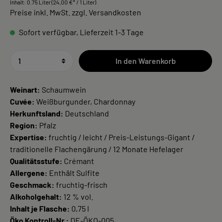
Inhalt:
0.75 Liter
(24,00 €* / 1 Liter)
Preise inkl. MwSt. zzgl. Versandkosten
Sofort verfügbar, Lieferzeit 1-3 Tage
In den Warenkorb
Weinart:
Schaumwein
Cuvée:
Weißburgunder, Chardonnay
Herkunftsland:
Deutschland
Region:
Pfalz
Expertise:
fruchtig / leicht / Preis-Leistungs-Gigant /
traditionelle Flachengärung / 12 Monate Hefelager
Qualitätsstufe:
Crémant
Allergene:
Enthält Sulfite
Geschmack:
fruchtig-frisch
Alkoholgehalt:
12 % vol.
Inhalt je Flasche:
0,75 l
Öko Kontroll-Nr.:
DE-ÖKO-005