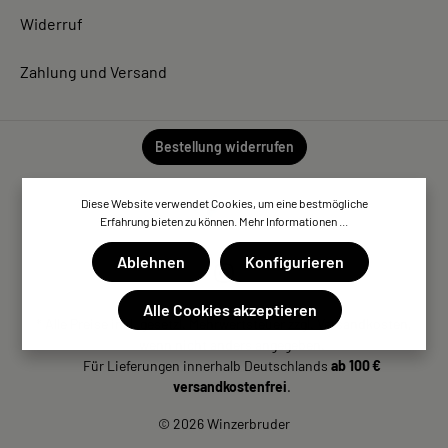
Widerruf
Zahlung und Versand
Bestellung widerrufen
Diese Website verwendet Cookies, um eine bestmögliche
Erfahrung bieten zu können.
Mehr Informationen ...
Ablehnen
Konfigurieren
Alle Cookies akzeptieren
* Alle Preise inkl. gesetzl. Mehrwertsteuer zzgl. Versandkosten,
wenn nicht anders angegeben.
Für Lieferungen innerhalb Deutschlands
ab 100 €
versandkostenfrei
.
© 2026 Winzerbruder