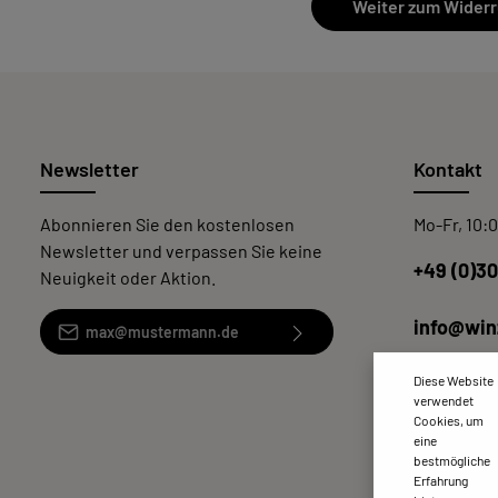
Weiter zum Widerr
Newsletter
Kontakt
Abonnieren Sie den kostenlosen
Mo-Fr, 10:0
Newsletter und verpassen Sie keine
+49 (0)3
Neuigkeit oder Aktion.
E-Mail-Adresse*
info@win
Ich habe die
Datenschutzbestimmungen
zur
Oder über
Diese Website
Kenntnis genommen und die
AGB
gelesen und
verwendet
bin mit ihnen einverstanden.
Cookies, um
Bitte geben Sie die abgebildeten
eine
bestmögliche
Zeichen ein*
Erfahrung