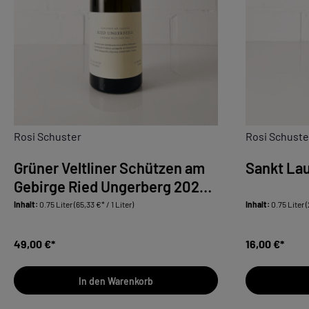
Rosi Schuster
Rosi Schuste
Grüner Veltliner Schützen am
Sankt Lau
Gebirge Ried Ungerberg 2023 -
bio-
Inhalt:
0.75 Liter
(65,33 €* / 1 Liter)
Inhalt:
0.75 Liter
(
49,00 €*
16,00 €*
In den Warenkorb