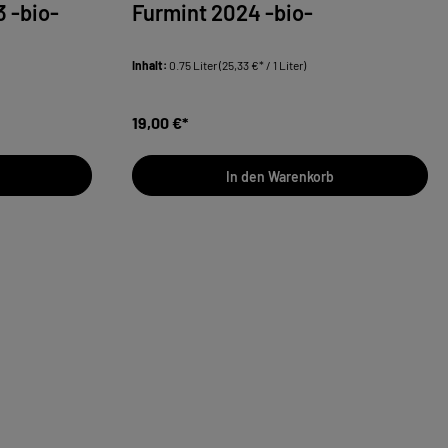
3 -bio-
Furmint 2024 -bio-
Inhalt:
0.75 Liter
(25,33 €* / 1 Liter)
19,00 €*
In den Warenkorb