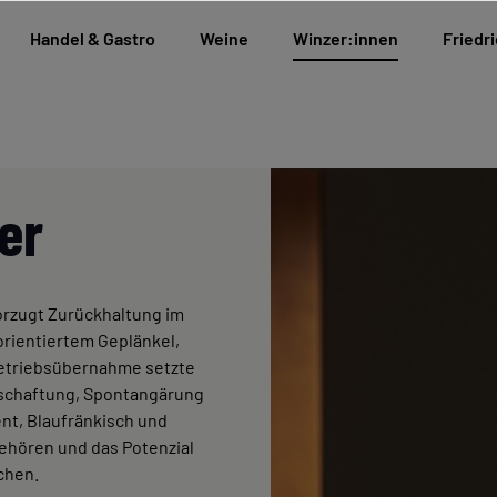
Handel & Gastro
Weine
Winzer:innen
Friedri
er
orzugt Zurückhaltung im
torientiertem Geplänkel,
Betriebsübernahme setzte
tschaftung, Spontangärung
nt, Blaufränkisch und
gehören und das Potenzial
chen.