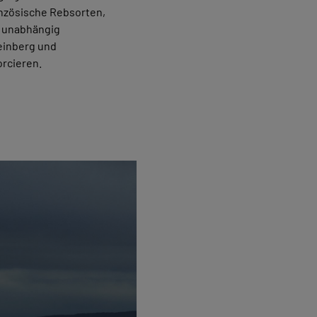
anzösische Rebsorten,
h unabhängig
einberg und
orcieren.