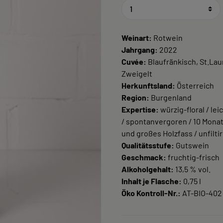
Weinart:
Rotwein
Jahrgang:
2022
Cuvée:
Blaufränkisch, St.Lau
Zweigelt
Herkunftsland:
Österreich
Region:
Burgenland
Expertise:
würzig-floral / lei
/ spontanvergoren / 10 Monat
und großes Holzfass / unfiltir
Qualitätsstufe:
Gutswein
Geschmack:
fruchtig-frisch
Alkoholgehalt:
13,5 % vol.
Inhalt je Flasche:
0,75 l
Öko Kontroll-Nr.:
AT-BIO-402