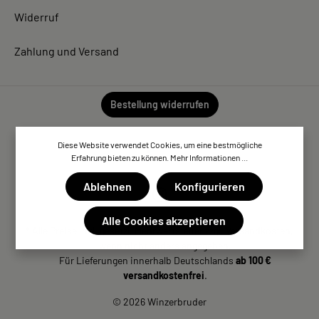
Widerruf
Zahlung und Versand
Bestellung widerrufen
Diese Website verwendet Cookies, um eine bestmögliche
Erfahrung bieten zu können.
Mehr Informationen ...
Ablehnen
Konfigurieren
Alle Cookies akzeptieren
* Alle Preise inkl. gesetzl. Mehrwertsteuer zzgl. Versandkosten,
wenn nicht anders angegeben.
Für Lieferungen innerhalb Deutschlands
ab 100 €
versandkostenfrei
.
© 2026 Winzerbruder