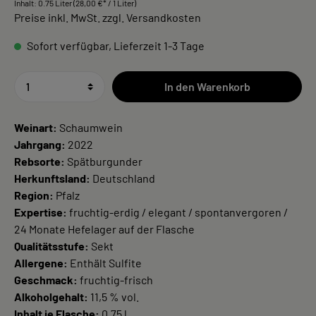
Inhalt:
0.75 Liter
(28,00 €* / 1 Liter)
Preise inkl. MwSt. zzgl. Versandkosten
Sofort verfügbar, Lieferzeit 1-3 Tage
In den Warenkorb
Weinart:
Schaumwein
Jahrgang:
2022
Rebsorte:
Spätburgunder
Herkunftsland:
Deutschland
Region:
Pfalz
Expertise:
fruchtig-erdig / elegant / spontanvergoren /
24 Monate Hefelager auf der Flasche
Qualitätsstufe:
Sekt
Allergene:
Enthält Sulfite
Geschmack:
fruchtig-frisch
Alkoholgehalt:
11,5 % vol.
Inhalt je Flasche:
0,75 l