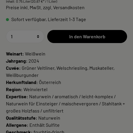
Inhalt:
0.75 Liter
(20,67 €* / 1 Liter)
Preise inkl. MwSt. zzgl. Versandkosten
Sofort verfügbar, Lieferzeit 1-3 Tage
In den Warenkorb
Weinart:
Weißwein
Jahrgang:
2024
Cuvée:
Grüner Veltliner, Welschriesling, Muskateller,
Weißburgunder
Herkunftsland:
Österreich
Region:
Weinviertel
Expertise:
Naturwein / aromatisch / leicht-komplex /
Naturwein für Einsteiger / maischevergoren / Stahltank +
großes Holzfass / unfiltriert
Qualitätsstufe:
Naturwein
Allergene:
Enthält Sulfite
Geschmack:
fruchtig-frisch