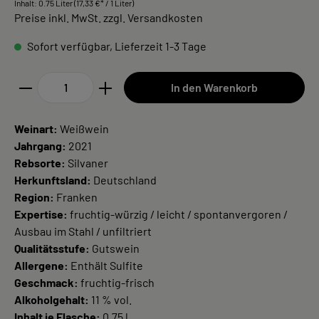
Inhalt:
0.75 Liter
(17,33 €* / 1 Liter)
Preise inkl. MwSt. zzgl. Versandkosten
Sofort verfügbar, Lieferzeit 1-3 Tage
In den Warenkorb
Weinart:
Weißwein
Jahrgang:
2021
Rebsorte:
Silvaner
Herkunftsland:
Deutschland
Region:
Franken
Expertise:
fruchtig-würzig / leicht / spontanvergoren /
Ausbau im Stahl / unfiltriert
Qualitätsstufe:
Gutswein
Allergene:
Enthält Sulfite
Geschmack:
fruchtig-frisch
Alkoholgehalt:
11 % vol.
Inhalt je Flasche:
0,75 l