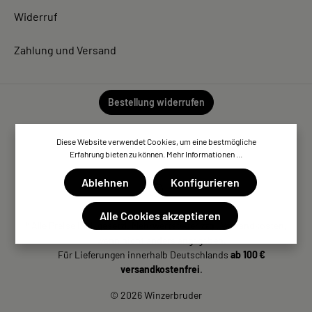
Widerruf
Zahlung und Versand
Bestellung widerrufen
Diese Website verwendet Cookies, um eine bestmögliche
Erfahrung bieten zu können.
Mehr Informationen ...
Ablehnen
Konfigurieren
Alle Cookies akzeptieren
* Alle Preise inkl. gesetzl. Mehrwertsteuer zzgl. Versandkosten,
wenn nicht anders angegeben.
Für Lieferungen innerhalb Deutschlands
ab 100 €
versandkostenfrei
.
© 2026 Winzerbruder