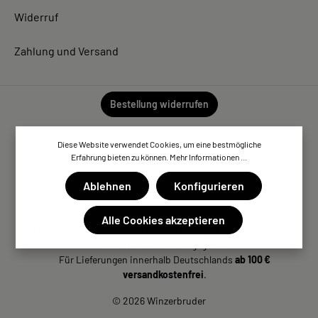
Widerruf
Zahlung und Versand
Bestellung widerrufen
Diese Website verwendet Cookies, um eine bestmögliche
Erfahrung bieten zu können.
Mehr Informationen ...
Ablehnen
Konfigurieren
Alle Cookies akzeptieren
* Alle Preise inkl. gesetzl. Mehrwertsteuer zzgl. Versandkosten,
wenn nicht anders angegeben.
Für Lieferungen innerhalb Deutschlands
ab 100 €
versandkostenfrei
.
© 2026 Winzerbruder