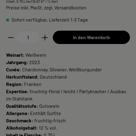
Inhalt:
0.75 Liter
(16,67 €* / 1 Liter)
Preise inkl. MwSt. zzgl. Versandkosten
Sofort verfügbar, Lieferzeit 1-3 Tage
In den Warenkorb
Weinart:
Weißwein
Jahrgang:
2023
Cuvée:
Chardonnay, Silvaner, Weißburgunder
Herkunftsland:
Deutschland
Region:
Franken
Expertise:
fruchtig-floral / leicht / Partykracher / Ausbau
im Stahltank
Qualitätsstufe:
Gutswein
Allergene:
Enthält Sulfite
Geschmack:
fruchtig-frisch
Alkoholgehalt:
12 % vol.
Inhalt je Flasche:
0,75 l